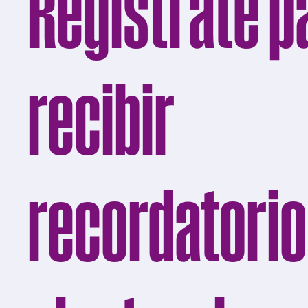
Regístrate p
recibir
recordatori