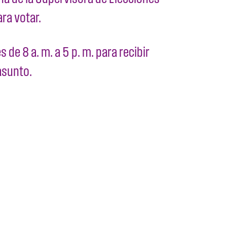
ara votar.
de 8 a. m. a 5 p. m. para recibir
asunto.