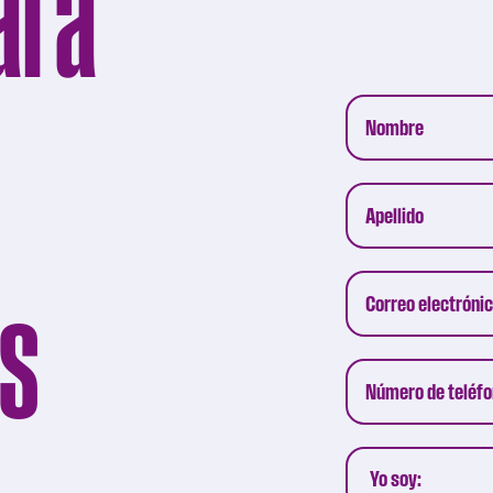
ara
os