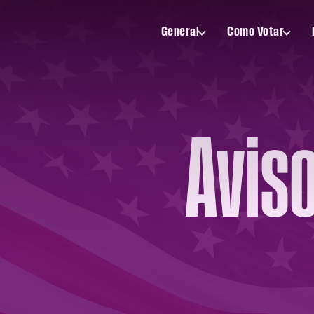
General
Como Votar
Toggle
Toggle
General
Como
submenu
Votar
submenu
Aviso