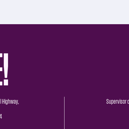
l Highway,
Supervisor o
4