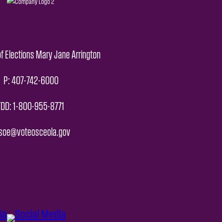
f Elections Mary Jane Arrington
P: 407-742-6000
TDD: 1-800-955-8771
 soe@voteosceola.gov