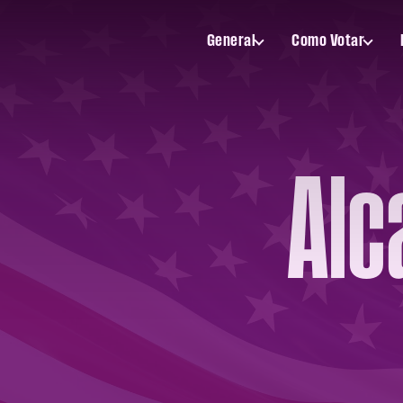
General
Como Votar
Toggle
Toggle
General
Como
submenu
Votar
submenu
Alc