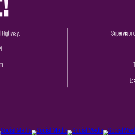
l Highway,
Supervisor o
4
pm
E: