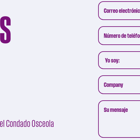
os
 del Condado Osceola