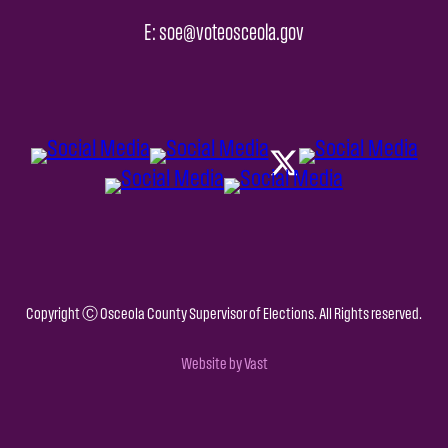
E: soe@voteosceola.gov
Copyright Ⓒ Osceola County Supervisor of Elections. All Rights reserved.
Website by Vast