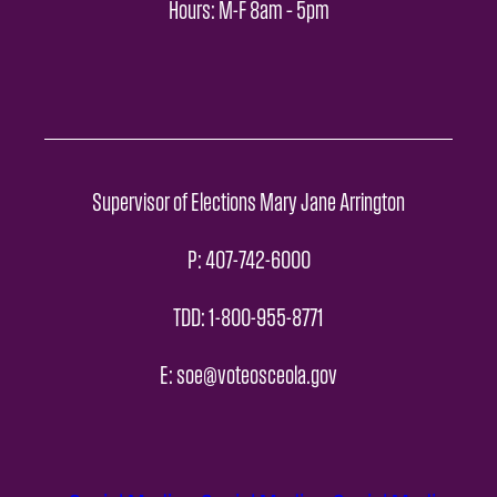
Hours: M-F 8am – 5pm
Supervisor of Elections Mary Jane Arrington
P: 407-742-6000
TDD: 1-800-955-8771
E: soe@voteosceola.gov