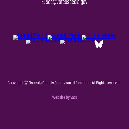
E: soe@voteosceola.gov
Copyright Ⓒ Osceola County Supervisor of Elections. All Rights reserved.
Website by Vast